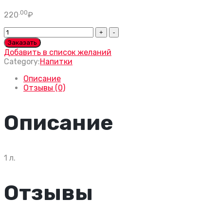
.00
220
₽
Сок
добрый
Заказать
мультифрукт
Добавить в список желаний
quantity
Category:
Напитки
Описание
Отзывы (0)
Описание
1 л.
Отзывы