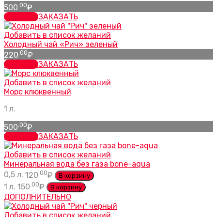
.00
500
₽
заказать
ЗАКАЗАТЬ
Добавить в список желаний
Холодный чай «Рич» зеленый
.00
220
₽
заказать
ЗАКАЗАТЬ
Добавить в список желаний
Морс клюквенный
1 л.
.00
500
₽
заказать
ЗАКАЗАТЬ
Добавить в список желаний
Минеральная вода без газа bone-aqua
.00
0,5 л.
120
₽
В корзину
.00
1 л.
150
₽
В корзину
ДОПОЛНИТЕЛЬНО
Добавить в список желаний