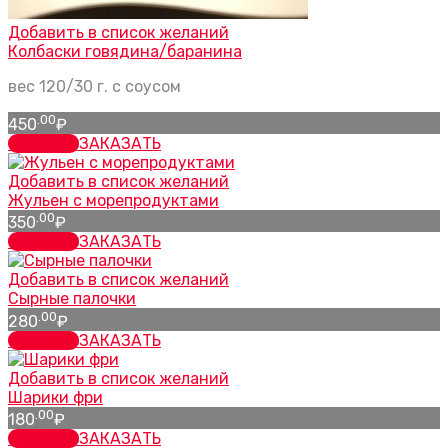
Добавить в список желаний
Колбаски говядина/баранина
вес 120/30 г. с соусом
.00
450
₽
заказать
ЗАКАЗАТЬ
Добавить в список желаний
Жульен с морепродуктами
.00
350
₽
заказать
ЗАКАЗАТЬ
Добавить в список желаний
Сырные палочки
.00
280
₽
заказать
ЗАКАЗАТЬ
Добавить в список желаний
Шарики фри
.00
180
₽
заказать
ЗАКАЗАТЬ