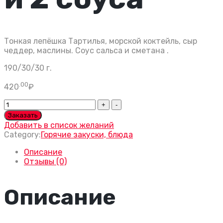
Тонкая лепёшка Тартилья, морской коктейль, сыр
чеддер, маслины. Соус сальса и сметана .
190/30/30 г.
.00
420
₽
Кесадилья
с
Заказать
морепродуктами
Добавить в список желаний
и
Category:
Горячие закуски, блюда
2
соуса
Описание
quantity
Отзывы (0)
Описание