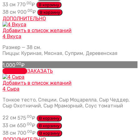
.00
33 см
770
₽
В корзину
.00
38 см
900
₽
В корзину
ДОПОЛНИТЕЛЬНО
Добавить в список желаний
4 Вкуса
Размер — 38 см.
Пиццы: Куриная, Мясная, Суприм, Деревенская
.00
1,000
₽
В корзину
ЗАКАЗАТЬ
Добавить в список желаний
4 Сыра
Тонкое тесто, Специи, Сыр Моцарелла, Сыр Чеддер,
Сыр Охотничий, Сыр Мраморный, Соус томатный
.00
22 см
575
₽
В корзину
.00
33 см
650
₽
В корзину
.00
38 см
700
₽
В корзину
ДОПОЛНИТЕЛЬНО