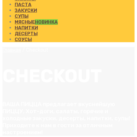
ПАСТА
ЗАКУСКИ
СУПЫ
МЯСНЫЕ
НОВИНКА
НАПИТКИ
ДЕСЕРТЫ
СОУСЫ
Главная
/
Checkout
CHECKOUT
ВАША ПИЦЦА предлагает вкуснейшую
ПИЦЦУ, Хот-доги, салаты, горячие и
холодные закуски, десерты, напитки, супы!
Приходите к нам в гости за отличным
настроением!