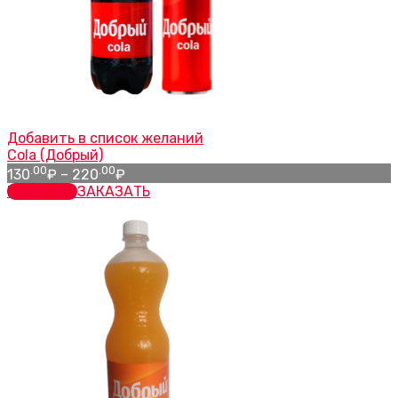
Добавить в список желаний
Cola (Добрый)
Диапазон
.00
.00
130
₽
–
220
₽
цен:
В корзину
ЗАКАЗАТЬ
130.00₽
–
220.00₽